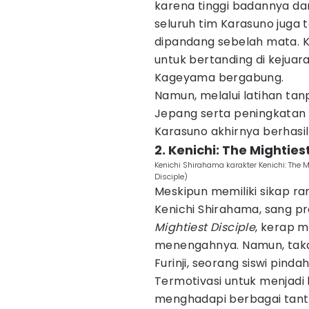
karena tinggi badannya da
seluruh tim Karasuno juga 
dipandang sebelah mata. 
untuk bertanding di kejuar
Kageyama bergabung.
Namun, melalui latihan tan
Jepang serta peningkatan 
Karasuno akhirnya berhasi
2. Kenichi: The Mighties
Kenichi Shirahama karakter Kenichi: The M
Disciple)
Meskipun memiliki sikap ra
Kenichi Shirahama, sang 
Mightiest Disciple
, kerap m
menengahnya. Namun, tak
Furinji, seorang siswi pin
Termotivasi untuk menjadi l
menghadapi berbagai tant