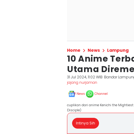
Home
News
Lampung
10 Anime Terba
Utama Diremeh
31 Jul 2024, 11:02 WIB
Bandar Lampun
jajang nurjaman
News
Channel
cuplikan dari anime Kenichi the Mightiest
Disciple)
Intinya Sih