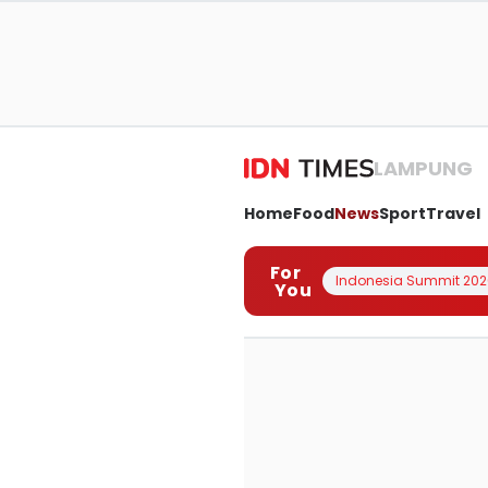
LAMPUNG
Home
Food
News
Sport
Travel
For
Indonesia Summit 202
You