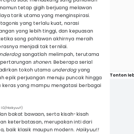
 namun tetap gigih berjuang melawan
daya tarik utama yang menginspirasi.
agonis yang terlalu kuat, narasi
ngan yang lebih tinggi, dan kepuasan
ketika sang pahlawan akhirnya meraih
rasnya menjadi tak ternilai.
nderdog
sangatlah melimpah, terutama
 pertarungan
shonen
. Beberapa serial
adirkan tokoh utama
underdog
yang
Tonton leb
isah epik perjuangan menuju puncak hingga
erja keras yang mampu mengatasi berbagai
 I.G/Haikyuu!!)
 dan bakat bawaan, serta kisah-kisah
n keterbatasan, merupakan inti dari
a, baik klasik maupun modern.
Haikyuu!!