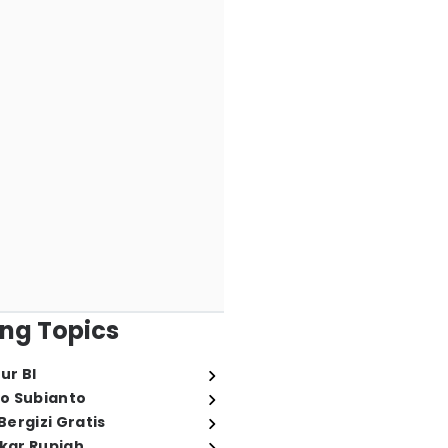
ng Topics
ur BI
o Subianto
ergizi Gratis
ukar Rupiah