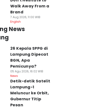
Don't Hesitate to
Walk Away From a
Brand
7 Aug 2026, 11:00 WIB
English
ing News
ung
26 Kepala SPPG di
Lampung Dipecat
BGN, Apa
Pemicunya?
05 Agu 2026, 16:02 WIB
News
Detik-detik Satelit
Lampung-1
Meluncur ke Orbit,
Gubernur Titip
Pesan