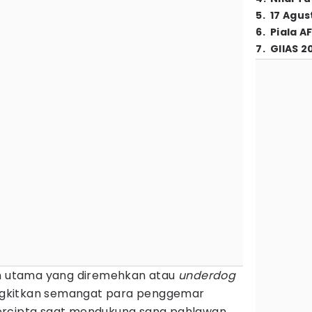
5
.
17 Agus
6
.
Piala A
7
.
GIIAS 2
oh utama yang diremehkan atau
underdog
gkitkan semangat para penggemar
ercipta saat mendukung sang pahlawan