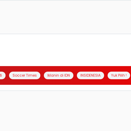
6
Soccer Times
Iklanin di IDN
INSIDENESIA
Yuk Pilih !