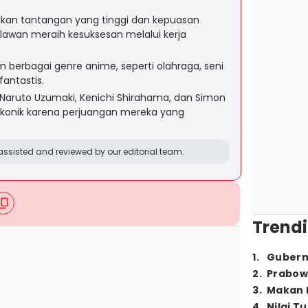
an tantangan yang tinggi dan kepuasan
lawan meraih kesuksesan melalui kerja
m berbagai genre anime, seperti olahraga, seni
fantastis.
 Naruto Uzumaki, Kenichi Shirahama, dan Simon
ikonik karena perjuangan mereka yang
ssisted and reviewed by our editorial team.
Trendi
1
.
Gubern
2
.
Prabow
3
.
Makan B
4
.
Nilai T