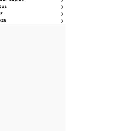
tus
FF
026