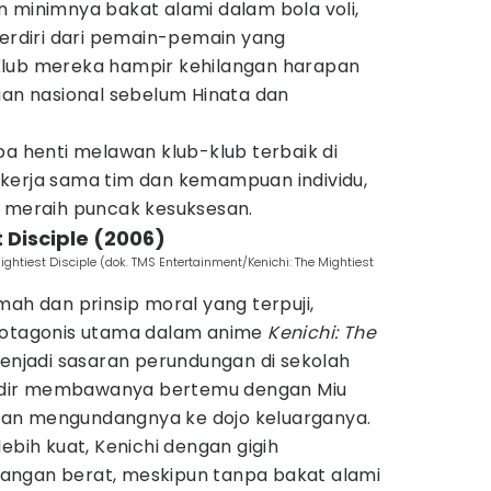
n minimnya bakat alami dalam bola voli,
terdiri dari pemain-pemain yang
Klub mereka hampir kehilangan harapan
aan nasional sebelum Hinata dan
pa henti melawan klub-klub terbaik di
kerja sama tim dan kemampuan individu,
l meraih puncak kesuksesan.
t Disciple (2006)
ightiest Disciple (dok. TMS Entertainment/Kenichi: The Mightiest
mah dan prinsip moral yang terpuji,
protagonis utama dalam anime
Kenichi: The
enjadi sasaran perundungan di sekolah
dir membawanya bertemu dengan Miu
dahan mengundangnya ke dojo keluarganya.
ebih kuat, Kenichi dengan gigih
angan berat, meskipun tanpa bakat alami