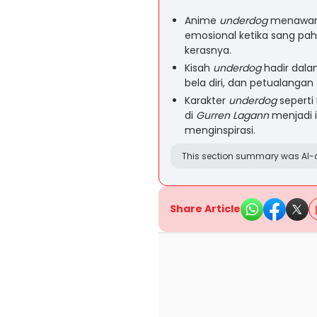
Anime
underdog
menawark
emosional ketika sang pah
kerasnya.
Kisah
underdog
hadir dala
bela diri, dan petualangan 
Karakter
underdog
seperti
di
Gurren Lagann
menjadi 
menginspirasi.
This section summary was AI-a
Share Article