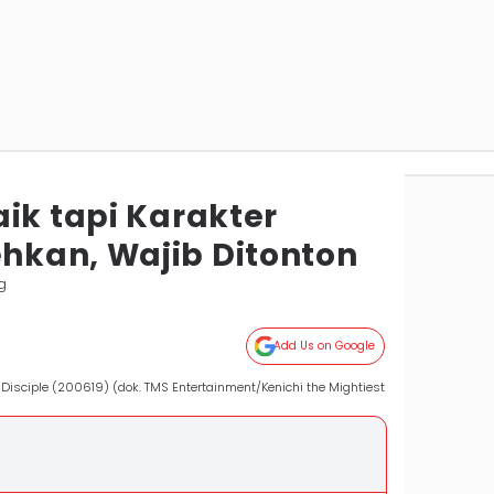
ik tapi Karakter
kan, Wajib Ditonton
g
Add Us on Google
 Disciple (200619) (dok. TMS Entertainment/Kenichi the Mightiest