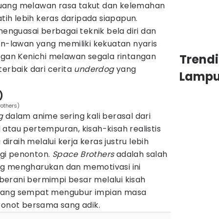
erjuang melawan rasa takut dan kelemahan
atih lebih keras daripada siapapun.
menguasai berbagai teknik bela diri dan
lawan yang memiliki kekuatan nyaris
angan Kenichi melawan segala rintangan
Trend
terbaik dari cerita
underdog
yang
Lamp
)
rothers)
g
dalam anime sering kali berasal dari
atau pertempuran, kisah-kisah realistis
raih melalui kerja keras justru lebih
gi penonton.
Space Brothers
adalah salah
ng mengharukan dan memotivasi ini
erani bermimpi besar melalui kisah
 yang sempat mengubur impian masa
ronot bersama sang adik.