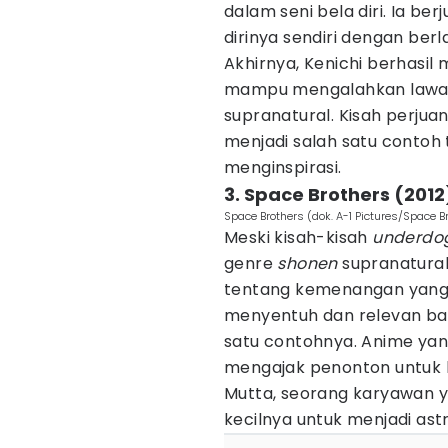
dalam seni bela diri. Ia b
dirinya sendiri dengan berl
Akhirnya, Kenichi berhasil 
mampu mengalahkan lawan-
supranatural. Kisah perju
menjadi salah satu contoh 
menginspirasi.
3. Space Brothers (2012
Space Brothers (dok. A-1 Pictures/Space B
Meski kisah-kisah
underdo
genre
shonen
supranatural 
tentang kemenangan yang di
menyentuh dan relevan ba
satu contohnya. Anime ya
mengajak penonton untuk b
Mutta, seorang karyawan
kecilnya untuk menjadi ast