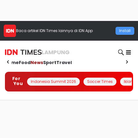
Baca artikel
IDN Times
lainnya di IDN App
Install
LAMPUNG
Home
Food
News
Sport
Travel
For
Indonesia Summit 2026
Soccer Times
Iklanin 
You