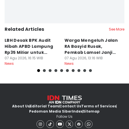
Related Articles
See More
LBH Desak BPK Audit
Warga Mengeluh Jalan
B
Hibah APBD Lampung
RA Basyid Rusak,
Pe
Rp35 Miliar untuk
Pemkab Lamsel Janji
P
Kejaksaan
07 Agu 2026, 16:15 WIB
Segera Perbaiki
07 Agu 2026, 13:16 WIB
D
07
News
News
Ne
About Us
Editorial Team
Contact Us
Terms of Services
Pedoman Media Siber
Index
Sitemap
Follow Us