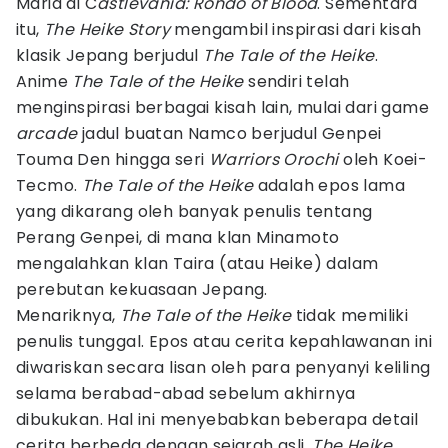
Maria di C
astlevania: Rondo of Blood
. Sementara
itu,
The Heike Story
mengambil inspirasi dari kisah
klasik Jepang berjudul
The Tale of the Heike
.
Anime
The Tale of the Heike
sendiri telah
menginspirasi berbagai kisah lain, mulai dari game
arcade
jadul buatan Namco berjudul Genpei
Touma Den hingga seri
Warriors Orochi
oleh Koei-
Tecmo.
The Tale of the Heike
adalah epos lama
yang dikarang oleh banyak penulis tentang
Perang Genpei, di mana klan Minamoto
mengalahkan klan Taira (atau Heike) dalam
perebutan kekuasaan Jepang.
Menariknya,
The Tale of the Heike
tidak memiliki
penulis tunggal. Epos atau cerita kepahlawanan ini
diwariskan secara lisan oleh para penyanyi keliling
selama berabad-abad sebelum akhirnya
dibukukan. Hal ini menyebabkan beberapa detail
cerita berbeda dengan sejarah asli.
The Heike