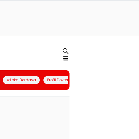
#LokalBerdaya
Profil Dokter
Quiz
Join Community