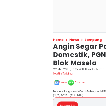
Home
News
Lampung
Angin Segar P
Domestik, PG
Blok Masela
22 Mei 2025, 10:27 WIB
Bandar Lamp
Martin Tobing
News
Channel
Penandatanganan HOA LNG dengan INPEX
(21/5/2025). (Dok. PGN)
Intinya Sih