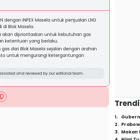
 dengan INPEX Masela untuk penjualan LNG
 di Blok Masela.
la akan diprioritaskan untuk kebutuhan gas
n ketentuan yang berlaku.
gas dari Blok Masela sejalan dengan arahan
anto untuk mengurangi ketergantungan
ssisted and reviewed by our editorial team.
Trendi
1
.
Gubern
2
.
Prabow
3
.
Makan B
4
.
Nilai T