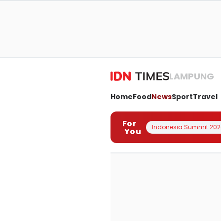
LAMPUNG
Home
Food
News
Sport
Travel
For
Indonesia Summit 202
You