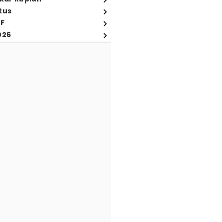
tus
FF
026