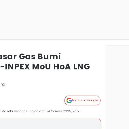
asar Gas Bumi
N-INPEX MoU HoA LNG
ung
Add Us on Google
 Masela berlangsung dalam IPA Convex 2025, Rabu