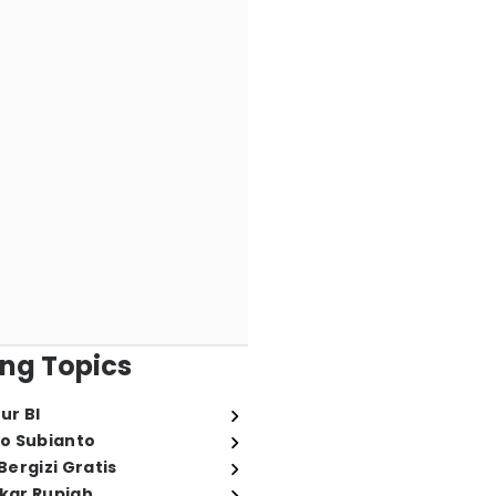
ng Topics
ur BI
o Subianto
ergizi Gratis
ukar Rupiah