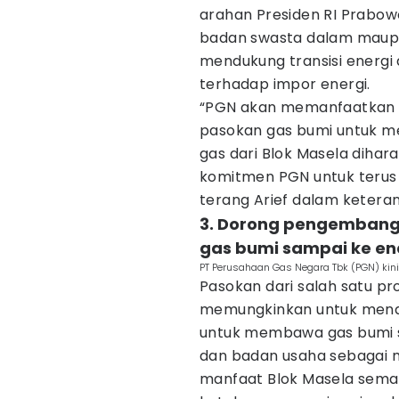
arahan Presiden RI Prabow
badan swasta dalam maupun
mendukung transisi energ
terhadap impor energi.
“PGN akan memanfaatkan L
pasokan gas bumi untuk m
gas dari Blok Masela dih
komitmen PGN untuk terus
terang Arief dalam ketera
3. Dorong pengembang
gas bumi sampai ke en
PT Perusahaan Gas Negara Tbk (PGN) kini 
Pasokan dari salah satu pro
memungkinkan untuk mend
untuk membawa gas bumi s
dan badan usaha sebagai m
manfaat Blok Masela semak