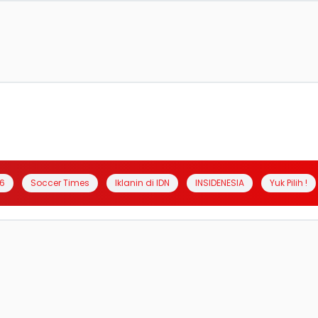
6
Soccer Times
Iklanin di IDN
INSIDENESIA
Yuk Pilih !