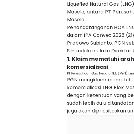
Liquefied Natural Gas (LNG
Masela, antara PT Perusa
Masela.
Penandatanganan HOA LNG
dalam IPA Convex 2025 (21/
Prabowo Subianto. PGN sebag
S Handoko selaku Direktur
1. Klaim mematuhi arah
komersialisasi
PT Perusahaan Gas Negara Tbk (PGN) kini 
PGN mengklaim mematuhi a
komersialisasi LNG Blok Ma
dengan ketentuan yang be
sudah lebih dulu ditandatan
juga akan dipriositaskan u