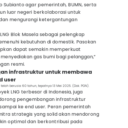
o Subianto agar pemerintah, BUMN, serta
 luar negeri berkolaborasi untuk
i dan mengurangi ketergantungan
NG Blok Masela sebagai pelengkap
emenuhi kebutuhan di domestik. Pasokan
arapkan dapat semakin memperkuat
 menyediakan gas bumi bagi pelanggan,”
ngan resmi.
an infrastruktur untuk membawa
d user
telah berusia 60 tahun, tepatnya 13 Mei 2025. (Dok. PGN).
yek LNG terbesar di Indonesia, juga
orong pengembangan infrastruktur
ampai ke end user. Peran pemerintah
itra strategis yang solid akan mendorong
in optimal dan berkontribusi pada