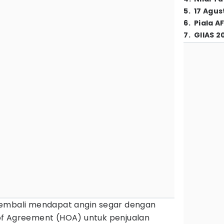
5
.
17 Agus
6
.
Piala A
7
.
GIIAS 2
embali mendapat angin segar dengan
of Agreement (HOA) untuk penjualan