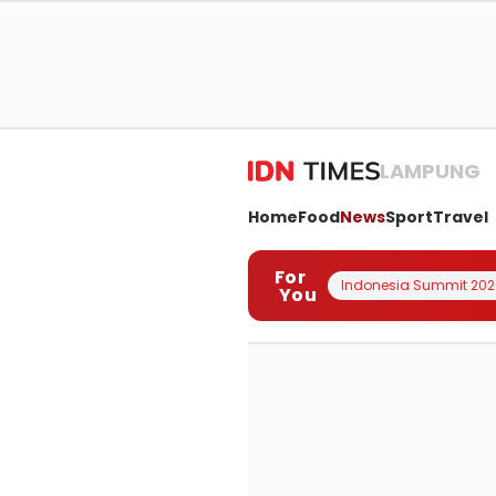
LAMPUNG
Home
Food
News
Sport
Travel
For
Indonesia Summit 202
You