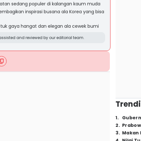
latan sedang populer di kalangan kaum muda
mbagikan inspirasi busana ala Korea yang bisa
tuk gaya hangat dan elegan ala cewek bumi
ssisted and reviewed by our editorial team.
Trendi
1
.
Gubern
2
.
Prabow
3
.
Makan B
4
.
Nilai T