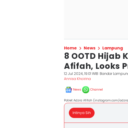
Home
News
Lampung
8 OOTD Hijab K
Afifah, Looks P
12 Jul 2024, 19:01 WIB
Bandar Lampun
Annisa Khoirina
News
Channel
Potret Adzra Afifah (instagram.com/adzra
Intinya Sih