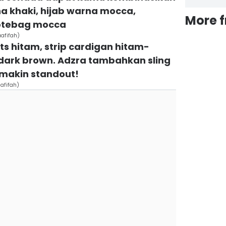
a khaki, hijab warna mocca,
More 
totebag mocca
afifah)
nts hitam, strip cardigan hitam-
 dark brown. Adzra tambahkan sling
makin standout!
afifah)