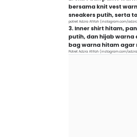
bersama knit vest warn
sneakers putih, serta 
potret Adzra Afifah (instagram.com/adzra
3. Inner shirt hitam, pa
putih, dan hijab warna
bag warna hitam agar 
Potret Adzra Afifah (instagram.com/adzra