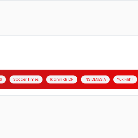
6
Soccer Times
Iklanin di IDN
INSIDENESIA
Yuk Pilih !