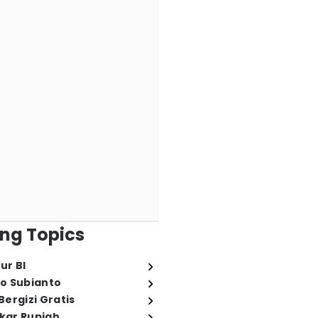
ng Topics
ur BI
o Subianto
ergizi Gratis
ukar Rupiah