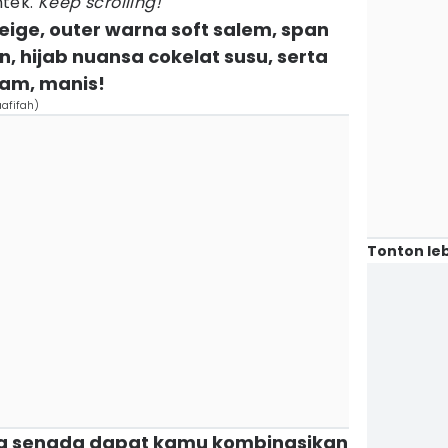
ntek.
Keep scrolling!
beige, outer warna soft salem, span
n, hijab nuansa cokelat susu, serta
tam, manis!
afifah)
Tonton leb
rna senada dapat kamu kombinasikan