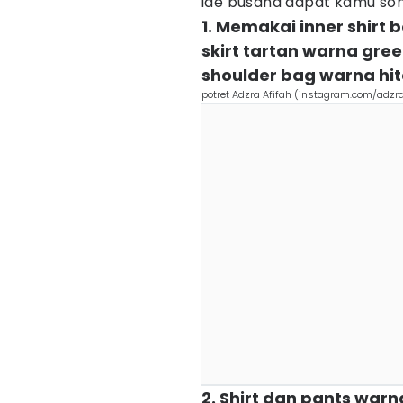
ide busana dapat kamu so
1. Memakai inner shirt 
skirt tartan warna gree
shoulder bag warna hi
potret Adzra Afifah (instagram.com/adzra
2. Shirt dan pants wa