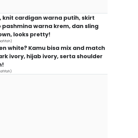
a, knit cardigan warna putih, skirt
b pashmina warna krem, dan sling
wn, looks pretty!
afifah)
oken white? Kamu bisa mix and match
 ivory, hijab ivory, serta shoulder
m!
afifah)