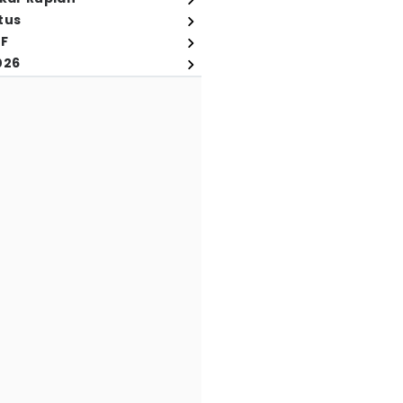
tus
FF
026