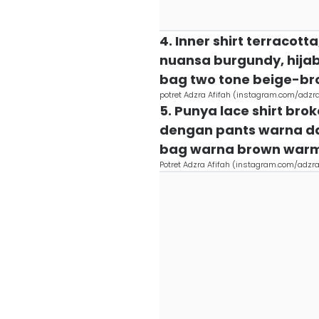
4. Inner shirt terracott
nuansa burgundy, hija
bag two tone beige-bro
potret Adzra Afifah (instagram.com/adzra
5. Punya lace shirt br
dengan pants warna dark
bag warna brown war
Potret Adzra Afifah (instagram.com/adzra