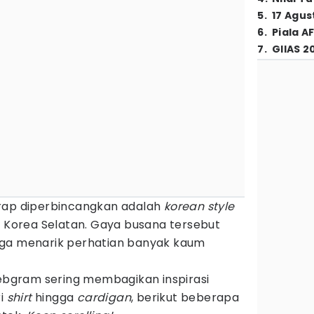
5
.
17 Agus
6
.
Piala A
7
.
GIIAS 2
erap diperbincangkan adalah
korean style
 Korea Selatan. Gaya busana tersebut
ga menarik perhatian banyak kaum
lebgram sering membagikan inspirasi
ri
shirt
hingga
cardigan
, berikut beberapa