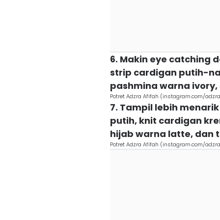
6. Makin eye catching d
strip cardigan putih-na
pashmina warna ivory, 
Potret Adzra Afifah (instagram.com/adzra
7. Tampil lebih menarik
putih, knit cardigan kre
hijab warna latte, dan
Potret Adzra Afifah (instagram.com/adzra