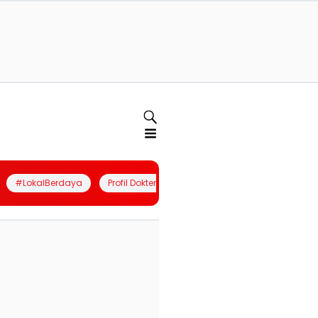
#LokalBerdaya
Profil Dokter
Quiz
Join Community