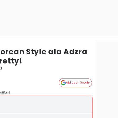
orean Style ala Adzra
retty!
g
Add Us on Google
afifah)