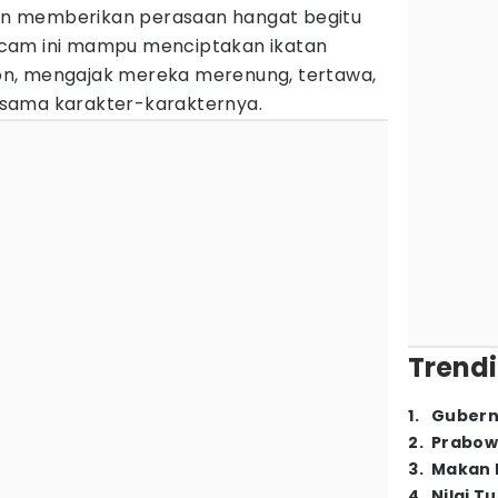
n memberikan perasaan hangat begitu
cam ini mampu menciptakan ikatan
n, mengajak mereka merenung, tertawa,
sama karakter-karakternya.
Trendi
1
.
Gubern
2
.
Prabow
3
.
Makan B
4
.
Nilai T