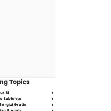
ng Topics
ur BI
o Subianto
ergizi Gratis
ukar Rupiah