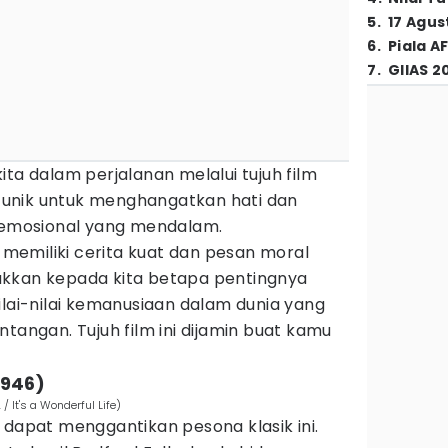
5
.
17 Agus
6
.
Piala A
7
.
GIIAS 2
ita dalam perjalanan melalui tujuh film
unik untuk menghangatkan hati dan
emosional yang mendalam.
i memiliki cerita kuat dan pesan moral
ukkan kepada kita betapa pentingnya
ilai-nilai kemanusiaan dalam dunia yang
tangan. Tujuh film ini dijamin buat kamu
(1946)
 / It's a Wonderful Life)
 dapat menggantikan pesona klasik ini.