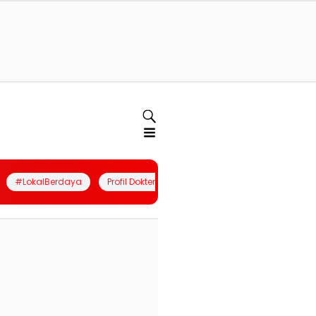
#LokalBerdaya
Profil Dokter
Quiz
Join Community