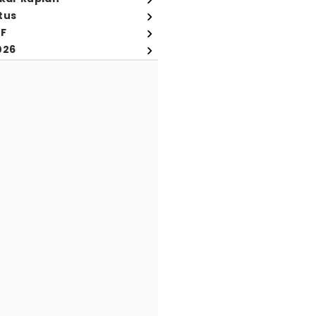
tus
FF
026