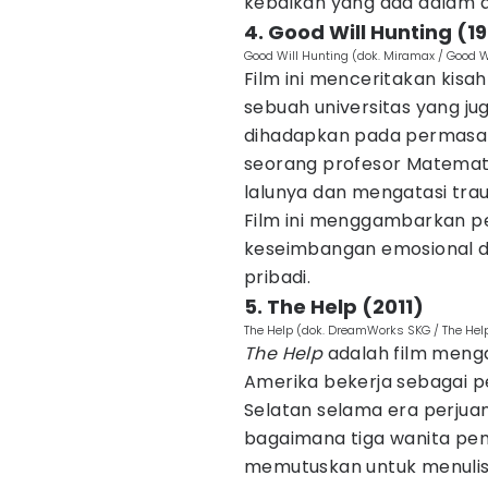
kebaikan yang ada dalam dir
4. Good Will Hunting (1
Good Will Hunting (dok. Miramax / Good W
Film ini menceritakan kisah
sebuah universitas yang ju
dihadapkan pada permasal
seorang profesor Matem
lalunya dan mengatasi tra
Film ini menggambarkan p
keseimbangan emosional 
pribadi.
5. The Help (2011)
The Help (dok. DreamWorks SKG / The Hel
The Help
adalah film meng
Amerika bekerja sebagai 
Selatan selama era perjuang
bagaimana tiga wanita pemb
memutuskan untuk menulis