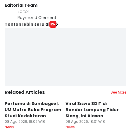
Editorial Team
Editor
Raymond Clement
Tonton lebih seru di
Related Articles
See More
Pertama di Sumbagsel,
Viral Siswa SDIT di
C
UM Metro Buka Program
Bandar Lampung Tidur
d
Studi Kedokteran
Siang, Ini Alasan
B
Hewan
08 Agu 2026, 19:02 WIB
Sekolah
08 Agu 2026, 18:01 WIB
08
News
News
Ne