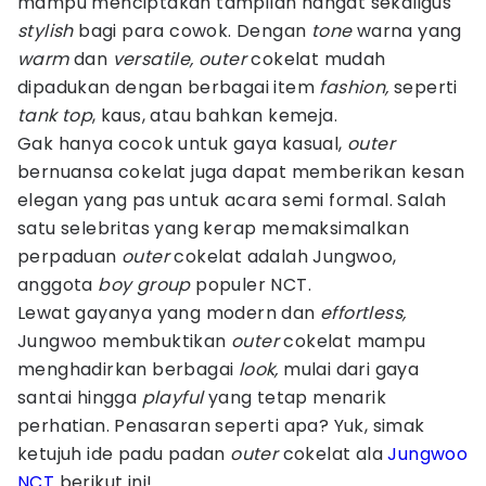
mampu menciptakan tampilan hangat sekaligus
stylish
bagi para cowok. Dengan
tone
warna yang
warm
dan
versatile, outer
cokelat mudah
dipadukan dengan berbagai item
fashion,
seperti
tank top
, kaus, atau bahkan kemeja.
Gak hanya cocok untuk gaya kasual,
outer
bernuansa cokelat juga dapat memberikan kesan
elegan yang pas untuk acara semi formal. Salah
satu selebritas yang kerap memaksimalkan
perpaduan
outer
cokelat adalah Jungwoo,
anggota
boy group
populer NCT.
Lewat gayanya yang modern dan
effortless,
Jungwoo membuktikan
outer
cokelat mampu
menghadirkan berbagai
look,
mulai dari gaya
santai hingga
playful
yang tetap menarik
perhatian. Penasaran seperti apa? Yuk, simak
ketujuh ide padu padan
outer
cokelat ala
Jungwoo
NCT
berikut ini!