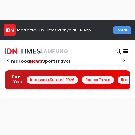
Baca artikel
IDN Times
lainnya di IDN App
Install
LAMPUNG
Home
Food
News
Sport
Travel
For
Indonesia Summit 2026
Soccer Times
Iklanin 
You