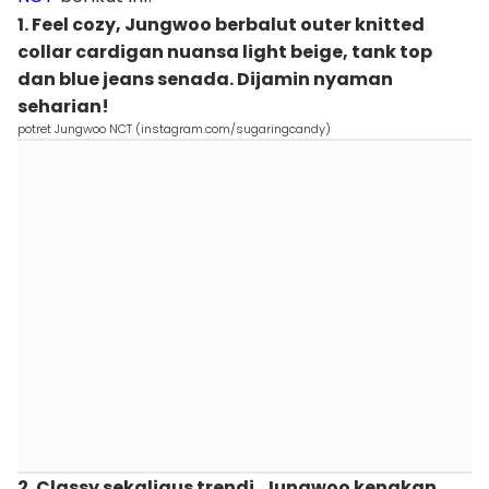
1. Feel cozy, Jungwoo berbalut outer knitted
collar cardigan nuansa light beige, tank top
dan blue jeans senada. Dijamin nyaman
seharian!
potret Jungwoo NCT (instagram.com/sugaringcandy)
2. Classy sekaligus trendi, Jungwoo kenakan