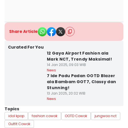
Share Article
Curated For You
12 Gaya Airport Fashion ala
Mark NCT, Trendy Maksimal!
14 Jan 2025, 09:03 WIB
News
7 Ide Padu Padan OOTD Blazer
ala Bambam GOT7, Classy dan
Stunning!
13 Jan 2025, 20:02 WIB
News
Topics
idol kpop
fashion cowok
OOTD Cowok
jungwoo nct
Outfit Cowok