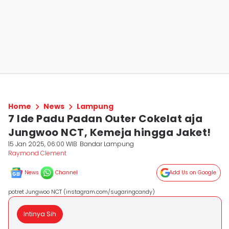
Home
News
Lampung
7 Ide Padu Padan Outer Cokelat aja
Jungwoo NCT, Kemeja hingga Jaket!
15 Jan 2025, 06:00 WIB
Bandar Lampung
Raymond Clement
News
Channel
Add Us on Google
potret Jungwoo NCT (instagram.com/sugaringcandy)
Intinya Sih