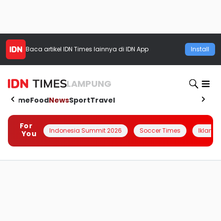
Baca artikel
IDN Times
lainnya di IDN App
Install
LAMPUNG
Home
Food
News
Sport
Travel
For
Indonesia Summit 2026
Soccer Times
Iklanin 
You