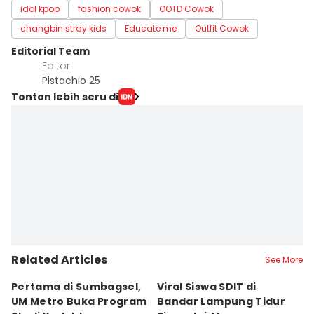
idol kpop
fashion cowok
OOTD Cowok
changbin stray kids
Educate me
Outfit Cowok
Editorial Team
Editor
Pistachio 25
Tonton lebih seru di
Related Articles
See More
Pertama di Sumbagsel,
Viral Siswa SDIT di
C
UM Metro Buka Program
Bandar Lampung Tidur
d