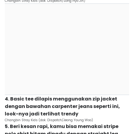
Changbin Stray Kids (dok. Dispatch/Song Hyo Jin)
4. Basic tee dilapis menggunakan zip jacket
dengan bawahan carpenter jeans seperti ini,
look-nya jadi terlihat trendy
Changbin Stray Kids (dok. Dispatch/Jeong Young Woo)
5. Beri kesan rapi, kamu bisa memakai stripe
polo shirt hitam dipadu dengan straight leg