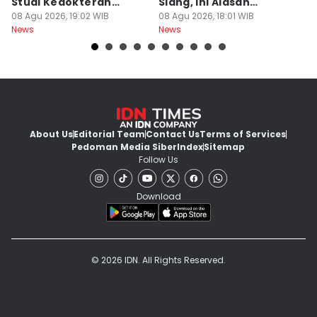
Studi Kedokteran
Siang, Ini Alasan
B
Hewan
08 Agu 2026, 19:02 WIB
Sekolah
08 Agu 2026, 18:01 WIB
08
News
News
Ne
About Us
Editorial Team
Contact Us
Terms of Services
Pedoman Media Siber
Index
Sitemap
Follow Us
Download
© 2026 IDN. All Rights Reserved.