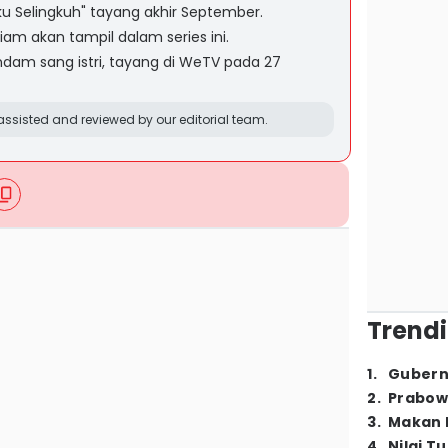
ku Selingkuh" tayang akhir September.
am akan tampil dalam series ini.
ndam sang istri, tayang di WeTV pada 27
ssisted and reviewed by our editorial team.
Trendi
1
.
Gubern
2
.
Prabow
3
.
Makan B
4
.
Nilai T