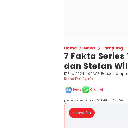
Home
News
Lampung
7 Fakta Serie
dan Stefan Wi
17 Sep 2024, 11:02 WIB
Bandar Lampu
Ratna Eha Syaifa
News
Channel
poster series Jangan Salahkan Aku Seli
Intinya Sih