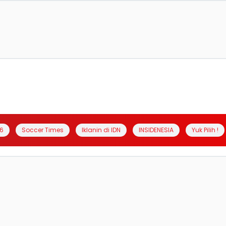
6
Soccer Times
Iklanin di IDN
INSIDENESIA
Yuk Pilih !