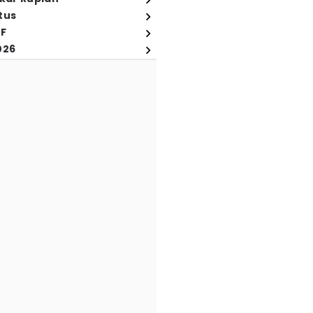
tus
FF
026