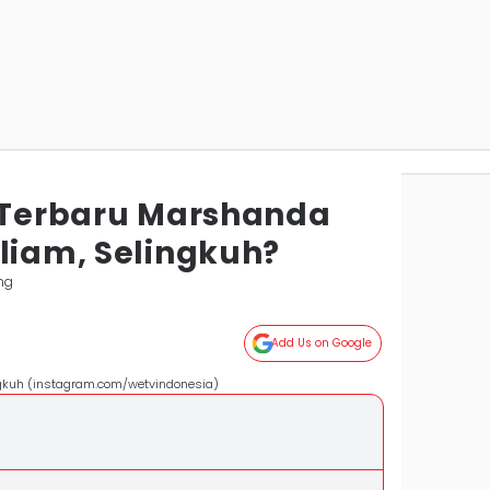
s Terbaru Marshanda
lliam, Selingkuh?
ng
Add Us on Google
ngkuh (instagram.com/wetvindonesia)