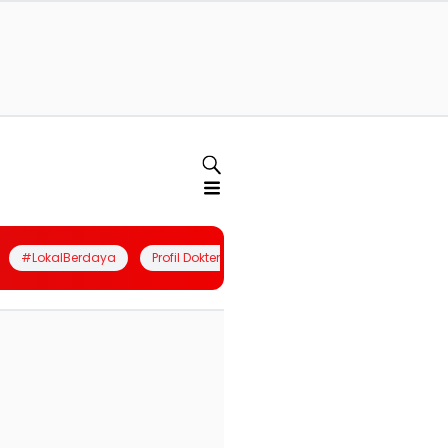
#LokalBerdaya
Profil Dokter
Quiz
Join Community