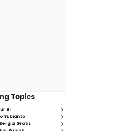
ng Topics
ur BI
o Subianto
ergizi Gratis
ukar Rupiah