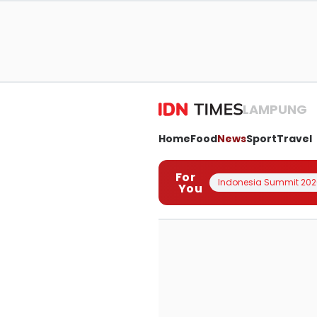
LAMPUNG
Home
Food
News
Sport
Travel
For
Indonesia Summit 202
You