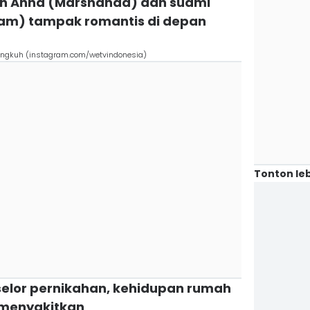
an Anna (Marshanda) dan suami
am) tampak romantis di depan
lingkuh (instagram.com/wetvindonesia)
Tonton leb
selor pernikahan, kehidupan rumah
 menyakitkan