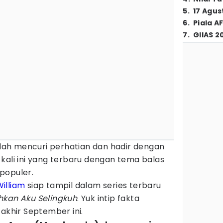
5
.
17 Agus
6
.
Piala A
7
.
GIIAS 2
alah mencuri perhatian dan hadir dengan
kali ini yang terbaru dengan tema balas
populer.
William
siap tampil dalam series terbaru
hkan Aku Selingkuh
. Yuk intip fakta
 akhir September ini.