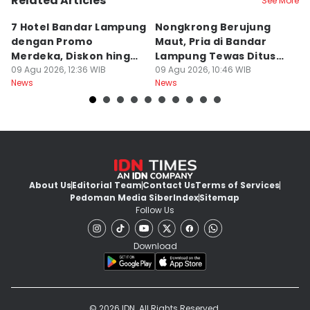
Related Articles
See More
7 Hotel Bandar Lampung
Nongkrong Berujung
W
dengan Promo
Maut, Pria di Bandar
K
Merdeka, Diskon hingga
Lampung Tewas Ditusuk
L
50 Persen
09 Agu 2026, 12:36 WIB
Teman
09 Agu 2026, 10:46 WIB
W
09
News
News
Ne
About Us
Editorial Team
Contact Us
Terms of Services
Pedoman Media Siber
Index
Sitemap
Follow Us
Download
© 2026 IDN. All Rights Reserved.