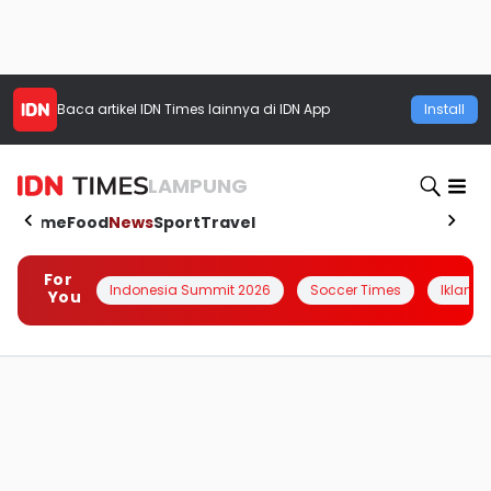
Baca artikel
IDN Times
lainnya di IDN App
Install
LAMPUNG
Home
Food
News
Sport
Travel
For
Indonesia Summit 2026
Soccer Times
Iklanin 
You