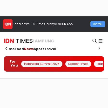
Baca artikel
IDN Times
lainnya di IDN App
Install
LAMPUNG
Home
Food
News
Sport
Travel
For
Indonesia Summit 2026
Soccer Times
Iklanin 
You