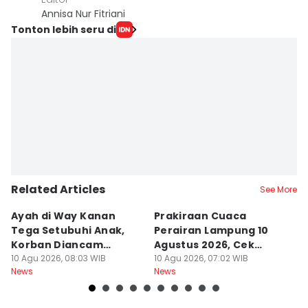
Annisa Nur Fitriani
Tonton lebih seru di
Related Articles
See More
Ayah di Way Kanan
Prakiraan Cuaca
P
Tega Setubuhi Anak,
Perairan Lampung 10
Ag
Korban Diancam
Agustus 2026, Cek
K
Dibunuh
10 Agu 2026, 08:03 WIB
Gelombang
10 Agu 2026, 07:02 WIB
L
10
News
News
Ne