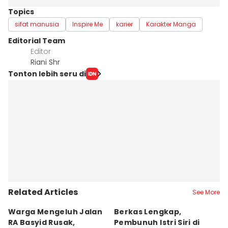
Topics
sifat manusia
Inspire Me
karier
Karakter Manga
Editorial Team
Editor
Riani Shr
Tonton lebih seru di
Related Articles
See More
Warga Mengeluh Jalan
Berkas Lengkap,
1
RA Basyid Rusak,
Pembunuh Istri Siri di
E