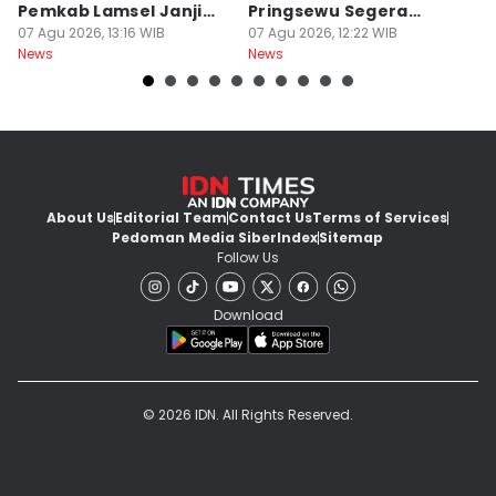
Pemkab Lamsel Janji
Pringsewu Segera
K
Segera Perbaiki
07 Agu 2026, 13:16 WIB
Disidang
07 Agu 2026, 12:22 WIB
B
07
News
News
Ne
About Us
Editorial Team
Contact Us
Terms of Services
Pedoman Media Siber
Index
Sitemap
Follow Us
Download
© 2026 IDN. All Rights Reserved.