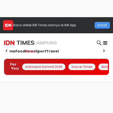
Baca artikel
IDN Times
lainnya di IDN App
Install
LAMPUNG
Home
Food
News
Sport
Travel
For
Indonesia Summit 2026
Soccer Times
Iklanin 
You