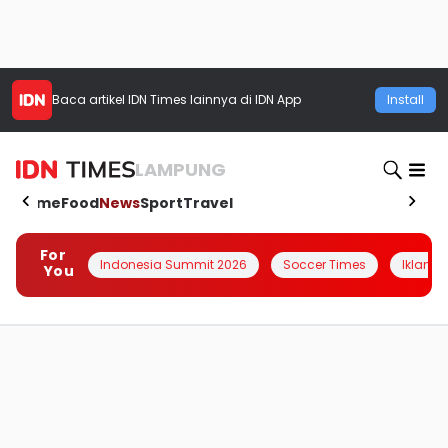
Baca artikel
IDN Times
lainnya di IDN App
Install
LAMPUNG
Home
Food
News
Sport
Travel
For
Indonesia Summit 2026
Soccer Times
Iklanin 
You