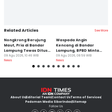
Related Articles
See More
Nongkrong Berujung
Waspada Angin
H
Maut, Pria di Bandar
Kencang di Bandar
L
Lampung Tewas Ditusuk
Lampung, BPBD Minta
2
Teman
09 Agu 2026, 10:46 WIB
Warga Berhati-Hati
09 Agu 2026, 08:59 WIB
J
09
News
News
Ne
About Us
Editorial Team
Contact Us
Terms of Services
Pedoman Media Siber
Index
Sitemap
Follow Us