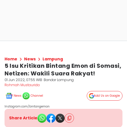
Home
News
Lampung
5 Isu Kritikan Bintang Emon di Somasi,
Netizen: Wakili Suara Rakyat!
01 Jun 2022, 07:55 WIB
Bandar Lampung
Rohmah Mustaurida
News
Channel
Add Us on Google
Instagram.com/bintangemon
Share Article