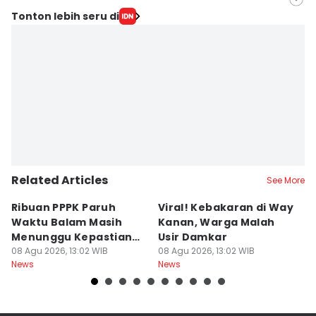
Editor
Tonton lebih seru di
Rohmah Mustaurida
Editor
Martin Tobing
Related Articles
See More
Ribuan PPPK Paruh
Viral! Kebakaran di Way
R
Waktu Balam Masih
Kanan, Warga Malah
L
Menunggu Kepastian
Usir Damkar
J
Diangkat
08 Agu 2026, 13:02 WIB
08 Agu 2026, 13:02 WIB
08
News
News
Ne