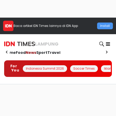
Baca artikel
IDN Times
lainnya di IDN App
Install
LAMPUNG
Home
Food
News
Sport
Travel
For
Indonesia Summit 2026
Soccer Times
Iklanin 
You