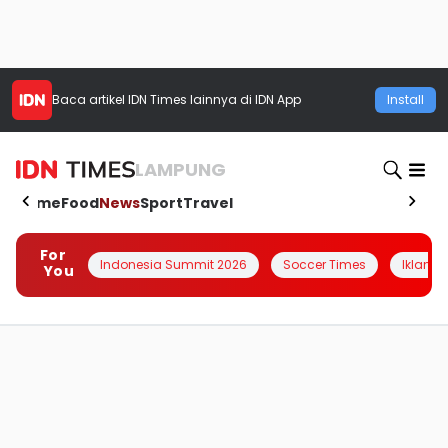
Baca artikel
IDN Times
lainnya di IDN App
Install
LAMPUNG
Home
Food
News
Sport
Travel
For
Indonesia Summit 2026
Soccer Times
Iklanin 
You