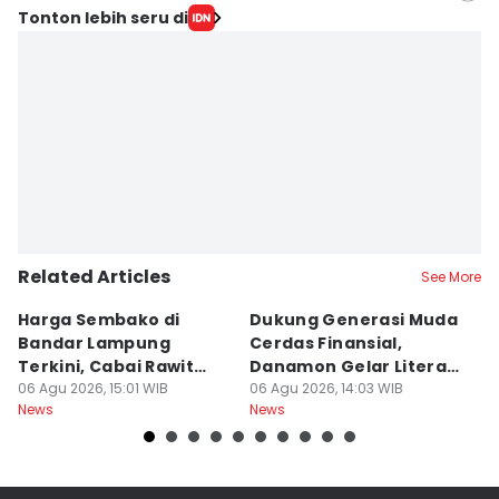
Editor
Tonton lebih seru di
Silviana
Editor
Martin Tobing
Related Articles
See More
Harga Sembako di
Dukung Generasi Muda
K
Bandar Lampung
Cerdas Finansial,
k
Terkini, Cabai Rawit
Danamon Gelar Literasi
In
Naik?
06 Agu 2026, 15:01 WIB
Keuangan
06 Agu 2026, 14:03 WIB
L
06
News
News
Ne