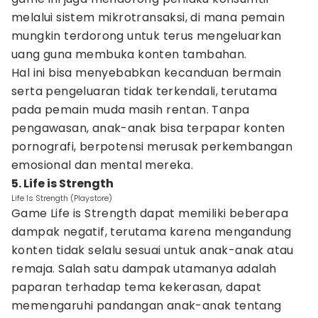
melalui sistem mikrotransaksi, di mana pemain
mungkin terdorong untuk terus mengeluarkan
uang guna membuka konten tambahan.
Hal ini bisa menyebabkan kecanduan bermain
serta pengeluaran tidak terkendali, terutama
pada pemain muda masih rentan. Tanpa
pengawasan, anak-anak bisa terpapar konten
pornografi, berpotensi merusak perkembangan
emosional dan mental mereka.
5. Life is Strength
Life Is Strength (Playstore)
Game Life is Strength dapat memiliki beberapa
dampak negatif, terutama karena mengandung
konten tidak selalu sesuai untuk anak-anak atau
remaja. Salah satu dampak utamanya adalah
paparan terhadap tema kekerasan, dapat
memengaruhi pandangan anak-anak tentang