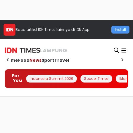
Baca artikel
IDN Times
lainnya di IDN App
Install
LAMPUNG
Home
Food
News
Sport
Travel
For
Indonesia Summit 2026
Soccer Times
Iklanin 
You