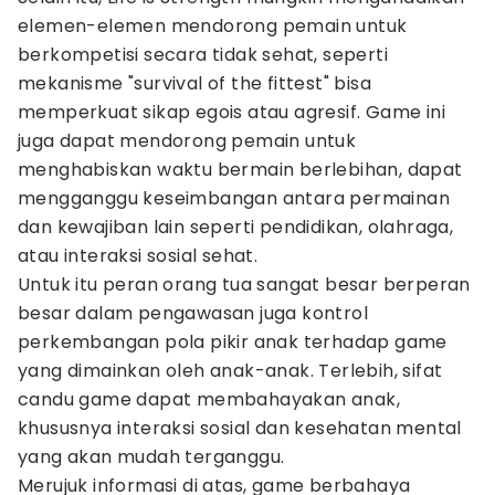
elemen-elemen mendorong pemain untuk
berkompetisi secara tidak sehat, seperti
mekanisme "survival of the fittest" bisa
memperkuat sikap egois atau agresif. Game ini
juga dapat mendorong pemain untuk
menghabiskan waktu bermain berlebihan, dapat
mengganggu keseimbangan antara permainan
dan kewajiban lain seperti pendidikan, olahraga,
atau interaksi sosial sehat.
Untuk itu peran orang tua sangat besar berperan
besar dalam pengawasan juga kontrol
perkembangan pola pikir anak terhadap game
yang dimainkan oleh anak-anak. Terlebih, sifat
candu game dapat membahayakan anak,
khususnya interaksi sosial dan kesehatan mental
yang akan mudah terganggu.
Merujuk informasi di atas, game berbahaya