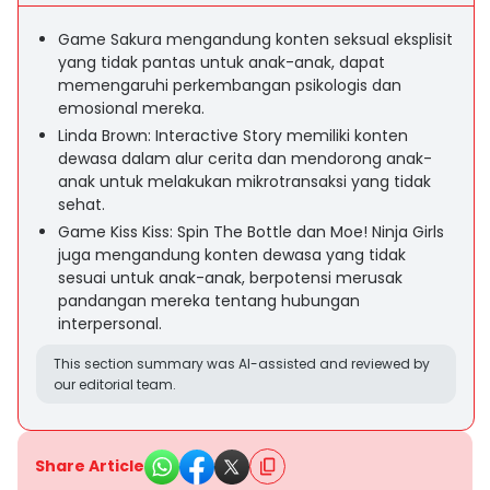
Game Sakura mengandung konten seksual eksplisit
yang tidak pantas untuk anak-anak, dapat
memengaruhi perkembangan psikologis dan
emosional mereka.
Linda Brown: Interactive Story memiliki konten
dewasa dalam alur cerita dan mendorong anak-
anak untuk melakukan mikrotransaksi yang tidak
sehat.
Game Kiss Kiss: Spin The Bottle dan Moe! Ninja Girls
juga mengandung konten dewasa yang tidak
sesuai untuk anak-anak, berpotensi merusak
pandangan mereka tentang hubungan
interpersonal.
This section summary was AI-assisted and reviewed by
our editorial team.
Share Article