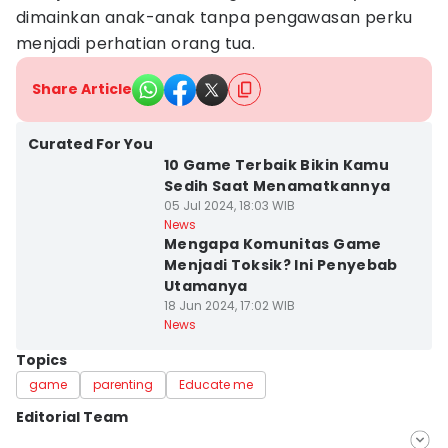
dimainkan anak-anak tanpa pengawasan perku
menjadi perhatian orang tua.
Share Article
Curated For You
10 Game Terbaik Bikin Kamu
Sedih Saat Menamatkannya
05 Jul 2024, 18:03 WIB
News
Mengapa Komunitas Game
Menjadi Toksik? Ini Penyebab
Utamanya
18 Jun 2024, 17:02 WIB
News
Topics
game
parenting
Educate me
Editorial Team