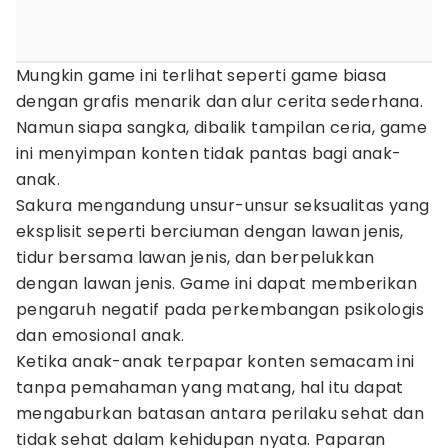
Mungkin game ini terlihat seperti game biasa
dengan grafis menarik dan alur cerita sederhana.
Namun siapa sangka, dibalik tampilan ceria, game
ini menyimpan konten tidak pantas bagi anak-
anak.
Sakura mengandung unsur-unsur seksualitas yang
eksplisit seperti berciuman dengan lawan jenis,
tidur bersama lawan jenis, dan berpelukkan
dengan lawan jenis. Game ini dapat memberikan
pengaruh negatif pada perkembangan psikologis
dan emosional anak.
Ketika anak-anak terpapar konten semacam ini
tanpa pemahaman yang matang, hal itu dapat
mengaburkan batasan antara perilaku sehat dan
tidak sehat dalam kehidupan nyata. Paparan