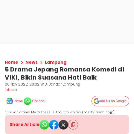
Home
News
Lampung
5 Drama Jepang Romansa Komedi di
VIKI, Bikin Suasana Hati Baik
06 Nov 2022, 20:02 WIB
Bandar Lampung
lotus n
News
Channel
Add Us on Google
cuplikan drama My Cutness Is About to Expire!? (post.tv-asahi.co.jp)
Share Article