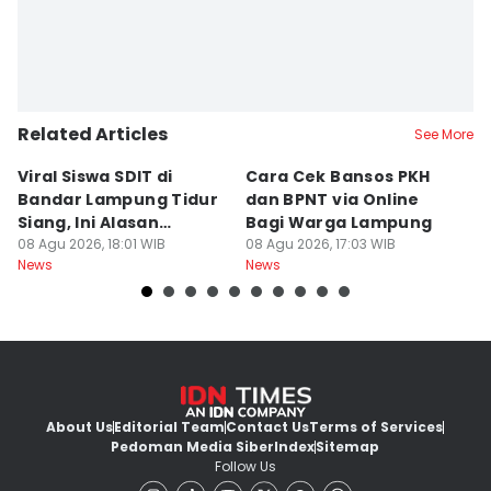
Related Articles
See More
Viral Siswa SDIT di
Cara Cek Bansos PKH
PR
Bandar Lampung Tidur
dan BPNT via Online
P
Siang, Ini Alasan
Bagi Warga Lampung
J
Sekolah
08 Agu 2026, 18:01 WIB
08 Agu 2026, 17:03 WIB
08
News
News
Ne
About Us
Editorial Team
Contact Us
Terms of Services
Pedoman Media Siber
Index
Sitemap
Follow Us