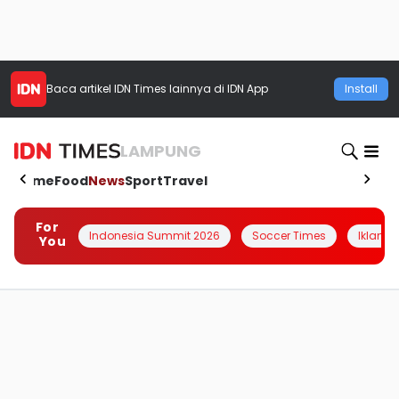
Baca artikel
IDN Times
lainnya di IDN App
Install
LAMPUNG
Home
Food
News
Sport
Travel
For
Indonesia Summit 2026
Soccer Times
Iklanin 
You