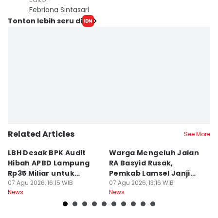
Febriana Sintasari
Tonton lebih seru di
Related Articles
See More
LBH Desak BPK Audit
Warga Mengeluh Jalan
B
Hibah APBD Lampung
RA Basyid Rusak,
Pe
Rp35 Miliar untuk
Pemkab Lamsel Janji
P
Kejaksaan
07 Agu 2026, 16:15 WIB
Segera Perbaiki
07 Agu 2026, 13:16 WIB
D
07
News
News
Ne