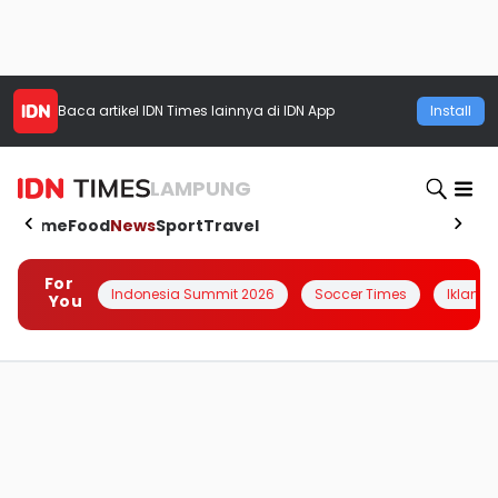
Baca artikel
IDN Times
lainnya di IDN App
Install
LAMPUNG
Home
Food
News
Sport
Travel
For
Indonesia Summit 2026
Soccer Times
Iklanin 
You