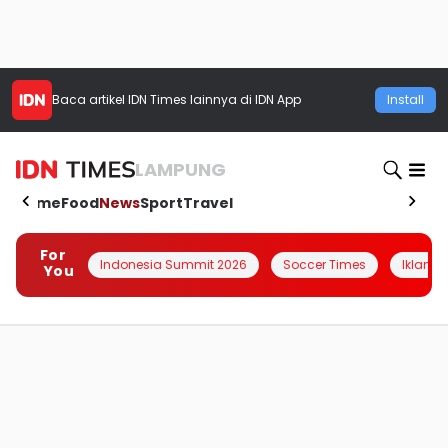
Baca artikel
IDN Times
lainnya di IDN App
Install
LAMPUNG
Home
Food
News
Sport
Travel
For
Indonesia Summit 2026
Soccer Times
Iklanin 
You