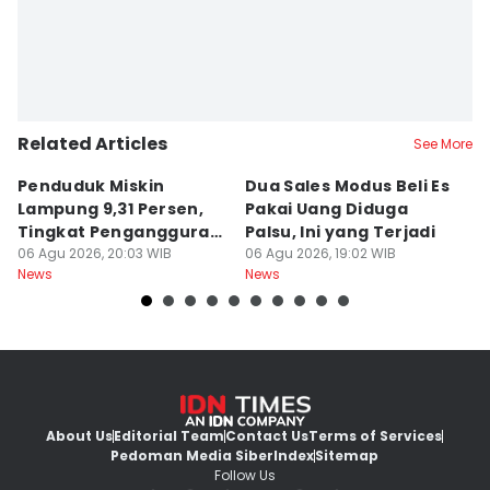
Related Articles
See More
Penduduk Miskin
Dua Sales Modus Beli Es
Vi
Lampung 9,31 Persen,
Pakai Uang Diduga
P
Tingkat Pengangguran
Palsu, Ini yang Terjadi
S
Terbuka Naik
06 Agu 2026, 20:03 WIB
06 Agu 2026, 19:02 WIB
06
News
News
Ne
About Us
Editorial Team
Contact Us
Terms of Services
Pedoman Media Siber
Index
Sitemap
Follow Us