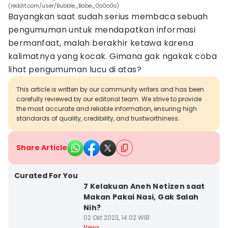
(reddit.com/user/Bubble_Babe_0o0o0o)
Bayangkan saat sudah serius membaca sebuah
pengumuman untuk mendapatkan informasi
bermanfaat, malah berakhir ketawa karena
kalimatnya yang kocak. Gimana gak ngakak coba
lihat pengumuman lucu di atas?
This article is written by our community writers and has been
carefully reviewed by our editorial team. We strive to provide
the most accurate and reliable information, ensuring high
standards of quality, credibility, and trustworthiness.
Share Article
Curated For You
7 Kelakuan Aneh Netizen saat
Makan Pakai Nasi, Gak Salah
Nih?
02 Okt 2023, 14:02 WIB
News