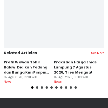
Related Articles
See More
Profil Wawan Tohir
Prakiraan Harga Emas
P
Balaw: Didikan Pedang
Lampung 7 Agustus
P
dan Bunga Kini Pimpin
2026, Tren Menguat
A
PRI Lampung
07 Agu 2026, 09:01 WIB
07 Agu 2026, 08:03 WIB
G
07
News
News
Ne