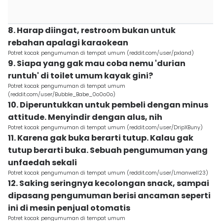
8. Harap diingat, restroom bukan untuk
rebahan apalagi karaokean
Potret kocak pengumuman di tempat umum (reddit.com/user/pxland)
9. Siapa yang gak mau coba nemu 'durian
runtuh' di toilet umum kayak gini?
Potret kocak pengumuman di tempat umum
(reddit.com/user/Bubble_Babe_0o0o0o)
10. Diperuntukkan untuk pembeli dengan minus
attitude. Menyindir dengan alus, nih
Potret kocak pengumuman di tempat umum (reddit.com/user/DripXBuny)
11. Karena gak buka berarti tutup. Kalau gak
tutup berarti buka. Sebuah pengumuman yang
unfaedah sekali
Potret kocak pengumuman di tempat umum (reddit.com/user/Lmanwell23)
12. Saking seringnya kecolongan snack, sampai
dipasang pengumuman berisi ancaman seperti
ini di mesin penjual otomatis
Potret kocak pengumuman di tempat umum