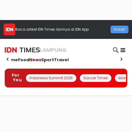
Baca artikel
IDN Times
lainnya di IDN App
Install
LAMPUNG
Home
Food
News
Sport
Travel
For
Indonesia Summit 2026
Soccer Times
Iklanin 
You