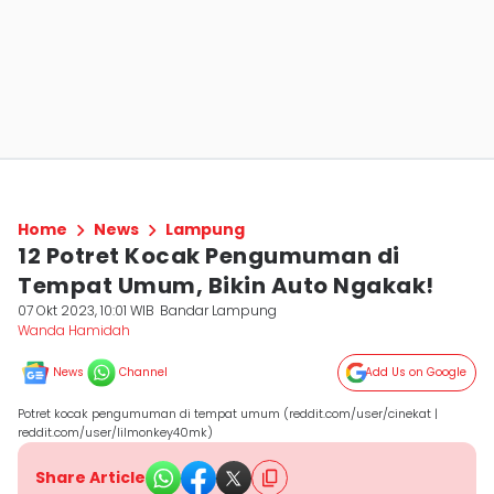
Home
News
Lampung
12 Potret Kocak Pengumuman di
Tempat Umum, Bikin Auto Ngakak!
07 Okt 2023, 10:01 WIB
Bandar Lampung
Wanda Hamidah
News
Channel
Add Us on Google
Potret kocak pengumuman di tempat umum (reddit.com/user/cinekat |
reddit.com/user/lilmonkey40mk)
Share Article