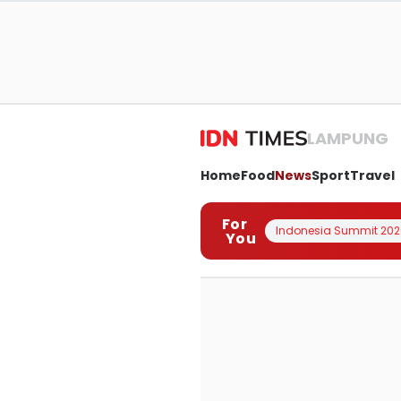
LAMPUNG
Home
Food
News
Sport
Travel
For
Indonesia Summit 202
You