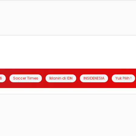
6
Soccer Times
Iklanin di IDN
INSIDENESIA
Yuk Pilih !