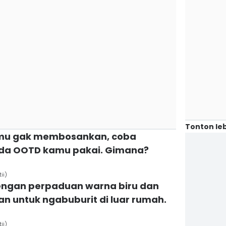
Tonton leb
nmu gak membosankan, coba
ada OOTD kamu pakai. Gimana?
ii)
engan perpaduan warna biru dan
an untuk ngabuburit di luar rumah.
ii)