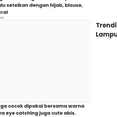
lu setelkan dengan hijab, blouse,
ral
ii)
Trend
Lamp
 juga cocok dipakai bersama warna
a eye catching juga cute abis.