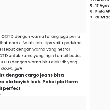
5
.
17 Agus
6
.
Piala A
7
.
GIIAS 2
OOTD dengan warna terang juga perlu
lihat norak. Salah satu tips yaitu padukan
tersebut dengan warna yang netral.
OOTD untuk kamu yang ingin tampil beda,
 OOTD dengan warna biru elektrik yang
 down, girl!
rt dengan cargo jeans bisa
ala boyish look. Pakai platform
l perfect
ii)