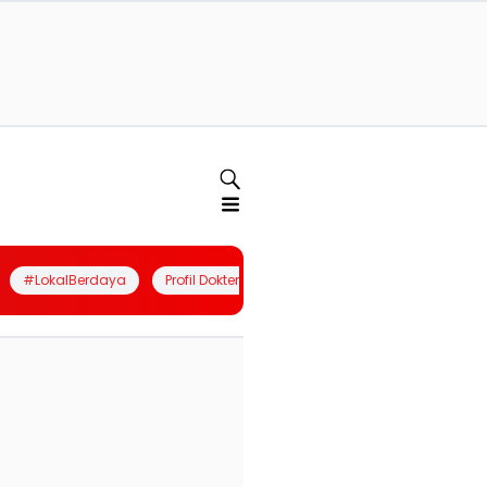
#LokalBerdaya
Profil Dokter
Quiz
Join Community