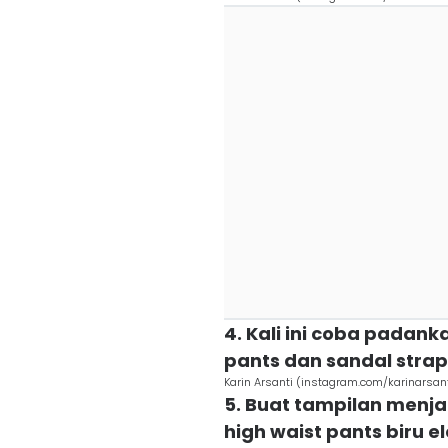
4. Kali ini coba padank
pants dan sandal stra
Karin Arsanti (instagram.com/karinarsant
5. Buat tampilan menj
high waist pants biru e