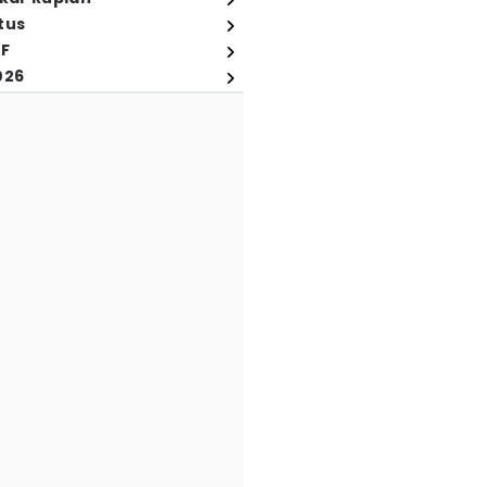
tus
FF
026