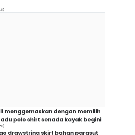
ii)
mpil menggemaskan dengan memilih
adu polo shirt senada kayak begini
ii)
rgo drawstring skirt bahan parasut