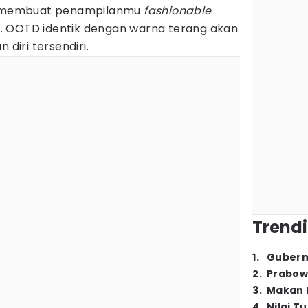
sa membuat penampilanmu
fashionable
. OOTD identik dengan warna terang akan
iri tersendiri.
Trendi
1
.
Gubern
2
.
Prabow
3
.
Makan B
4
.
Nilai T