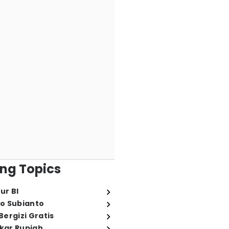
ng Topics
ur BI
o Subianto
ergizi Gratis
ukar Rupiah