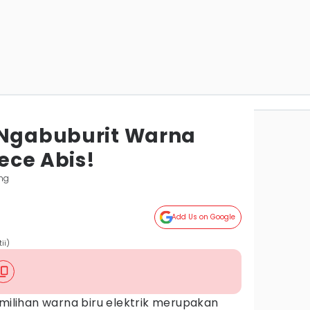
 Ngabuburit Warna
Kece Abis!
ng
Add Us on Google
ii)
lihan warna biru elektrik merupakan