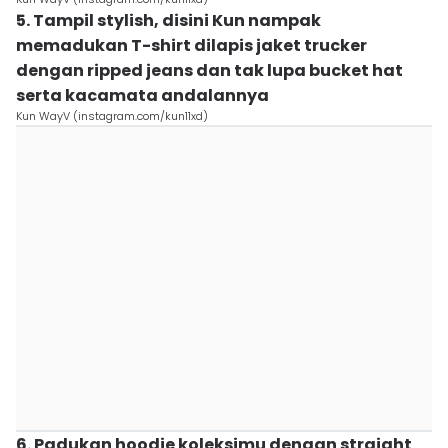
5. Tampil stylish, disini Kun nampak
memadukan T-shirt dilapis jaket trucker
dengan ripped jeans dan tak lupa bucket hat
serta kacamata andalannya
Kun WayV (instagram.com/kun11xd)
6. Padukan hoodie koleksimu dengan straight