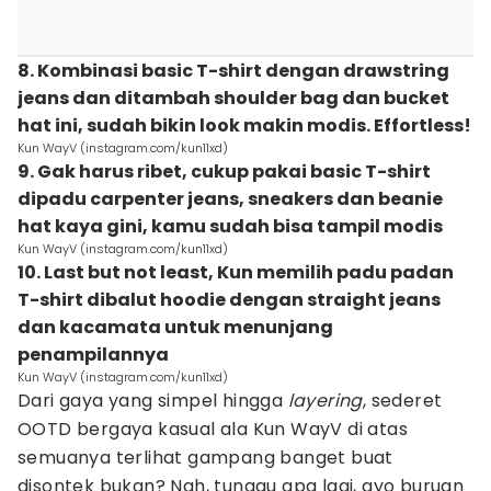
8. Kombinasi basic T-shirt dengan drawstring
jeans dan ditambah shoulder bag dan bucket
hat ini, sudah bikin look makin modis. Effortless!
Kun WayV (instagram.com/kun11xd)
9. Gak harus ribet, cukup pakai basic T-shirt
dipadu carpenter jeans, sneakers dan beanie
hat kaya gini, kamu sudah bisa tampil modis
Kun WayV (instagram.com/kun11xd)
10. Last but not least, Kun memilih padu padan
T-shirt dibalut hoodie dengan straight jeans
dan kacamata untuk menunjang
penampilannya
Kun WayV (instagram.com/kun11xd)
Dari gaya yang simpel hingga
layering
, sederet
OOTD bergaya kasual ala Kun WayV di atas
semuanya terlihat gampang banget buat
disontek bukan? Nah, tunggu apa lagi, ayo buruan