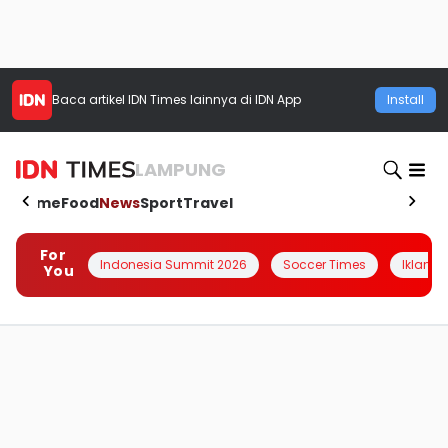
Baca artikel
IDN Times
lainnya di IDN App
Install
LAMPUNG
Home
Food
News
Sport
Travel
For
Indonesia Summit 2026
Soccer Times
Iklanin 
You