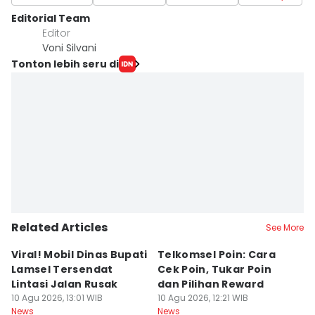
Editorial Team
Editor
Voni Silvani
Tonton lebih seru di
Related Articles
See More
Viral! Mobil Dinas Bupati
Telkomsel Poin: Cara
T
Lamsel Tersendat
Cek Poin, Tukar Poin
B
Lintasi Jalan Rusak
dan Pilihan Reward
D
10 Agu 2026, 13:01 WIB
10 Agu 2026, 12:21 WIB
T
10
News
News
Ne