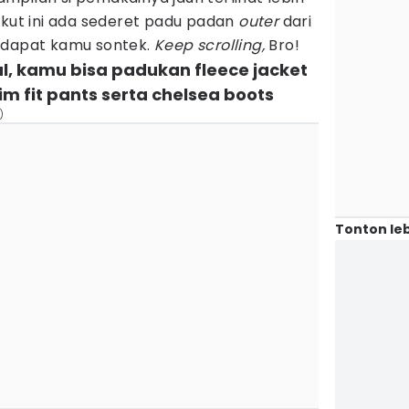
rikut ini ada sederet padu padan
outer
dari
dapat kamu sontek.
Keep scrolling,
Bro!
al, kamu bisa padukan fleece jacket
lim fit pants serta chelsea boots
)
Tonton leb