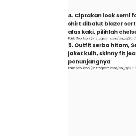
4. Ciptakan look semi 
shirt dibalut blazer se
alas kaki, pilihlah chel
Park Seo Joon (instagram.com/bn_sj2013
5. Outfit serba hitam, 
jaket kulit, skinny fit 
penunjangnya
Park Seo Joon (instagram.com/bn_sj2013