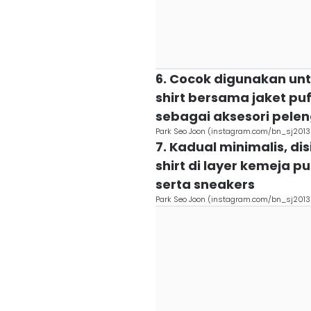
6. Cocok digunakan untu
shirt bersama jaket puf
sebagai aksesori pel
Park Seo Joon (instagram.com/bn_sj2013
7. Kadual minimalis, d
shirt di layer kemeja p
serta sneakers
Park Seo Joon (instagram.com/bn_sj2013