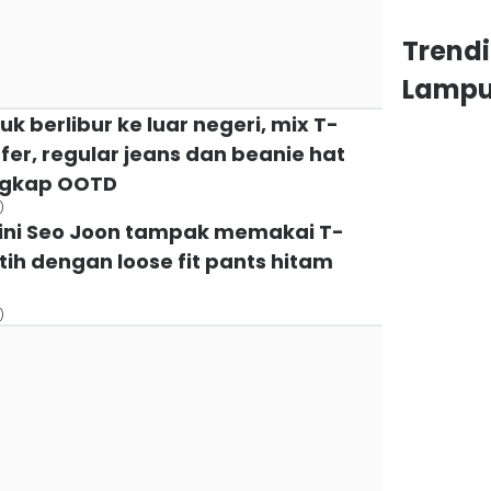
Trend
Lamp
k berlibur ke luar negeri, mix T-
fer, regular jeans dan beanie hat
engkap OOTD
)
isini Seo Joon tampak memakai T-
utih dengan loose fit pants hitam
)