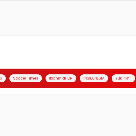
6
Soccer Times
Iklanin di IDN
INSIDENESIA
Yuk Pilih !