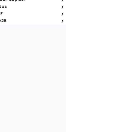
tus
FF
026