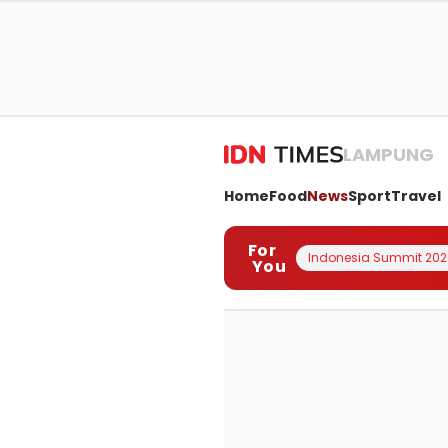
LAMPUNG
Home
Food
News
Sport
Travel
For
Indonesia Summit 202
You