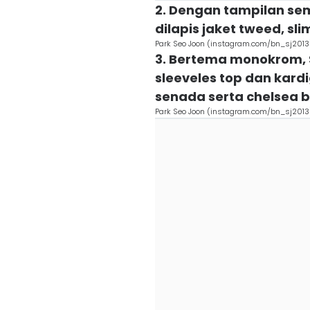
2. Dengan tampilan se
dilapis jaket tweed, sl
Park Seo Joon (instagram.com/bn_sj2013
3. Bertema monokrom,
sleeveles top dan kard
senada serta chelsea b
Park Seo Joon (instagram.com/bn_sj2013