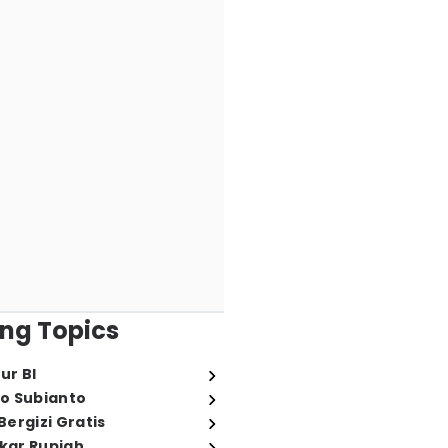
ng Topics
ur BI
o Subianto
ergizi Gratis
ukar Rupiah