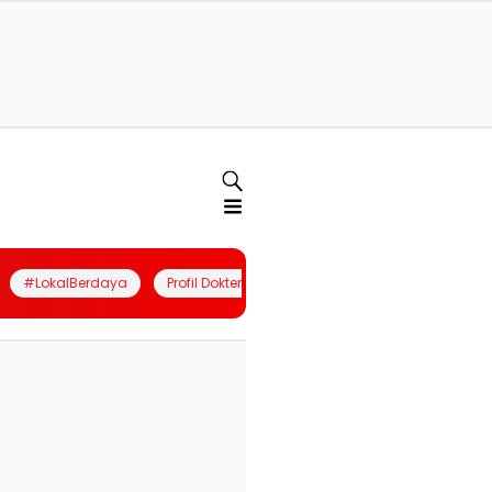
#LokalBerdaya
Profil Dokter
Quiz
Join Community