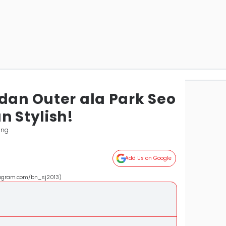
dan Outer ala Park Seo
n Stylish!
ung
Add Us on Google
stagram.com/bn_sj2013)