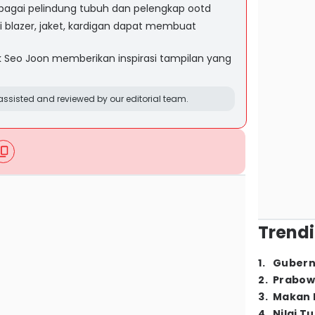
bagai pelindung tubuh dan pelengkap ootd
ti blazer, jaket, kardigan dapat membuat
k Seo Joon memberikan inspirasi tampilan yang
ssisted and reviewed by our editorial team.
Trendi
1
.
Gubern
2
.
Prabow
3
.
Makan B
4
.
Nilai T