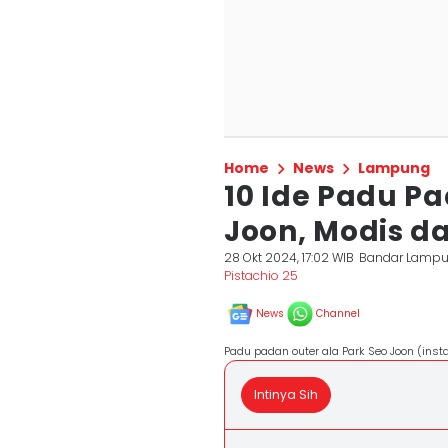
Home
News
Lampung
10 Ide Padu Pa
Joon, Modis da
28 Okt 2024, 17:02 WIB
Bandar Lamp
Pistachio 25
News
Channel
Padu padan outer ala Park Seo Joon (in
Intinya Sih