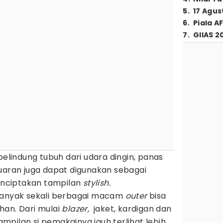
5
.
17 Agus
6
.
Piala A
7
.
GIIAS 2
pelindung tubuh dari udara dingin, panas
uaran juga dapat digunakan sebagai
nciptakan tampilan
stylish.
banyak sekali berbagai macam
outer
bisa
han. Dari mulai
blazer,
jaket, kardigan dan
pilan si pemakainya jauh terlihat lebih