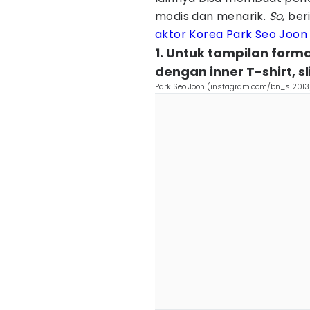
modis dan menarik.
So
, be
aktor Korea
Park Seo Joon
1. Untuk tampilan form
dengan inner T-shirt, s
Park Seo Joon (instagram.com/bn_sj2013