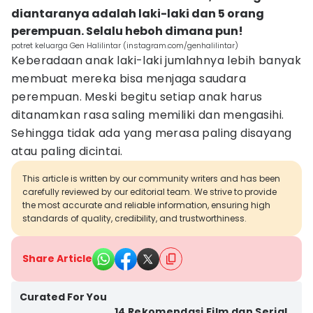
diantaranya adalah laki-laki dan 5 orang
perempuan. Selalu heboh dimana pun!
potret keluarga Gen Halilintar (instagram.com/genhalilintar)
Keberadaan anak laki-laki jumlahnya lebih banyak
membuat mereka bisa menjaga saudara
perempuan. Meski begitu setiap anak harus
ditanamkan rasa saling memiliki dan mengasihi.
Sehingga tidak ada yang merasa paling disayang
atau paling dicintai.
This article is written by our community writers and has been
carefully reviewed by our editorial team. We strive to provide
the most accurate and reliable information, ensuring high
standards of quality, credibility, and trustworthiness.
Share Article
Curated For You
14 Rekomendasi Film dan Serial