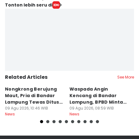
Tonton lebih seru di
Related Articles
See More
Nongkrong Berujung
Waspada Angin
H
Maut, Pria di Bandar
Kencang di Bandar
L
Lampung Tewas Ditusuk
Lampung, BPBD Minta
2
Teman
09 Agu 2026, 10:46 WIB
Warga Berhati-Hati
09 Agu 2026, 08:59 WIB
J
09
News
News
Ne