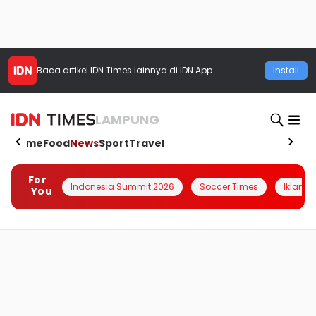
Baca artikel
IDN Times
lainnya di IDN App
Install
LAMPUNG
Home
Food
News
Sport
Travel
For
Indonesia Summit 2026
Soccer Times
Iklanin 
You