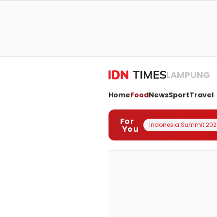
LAMPUNG
Home
Food
News
Sport
Travel
For
Indonesia Summit 202
You