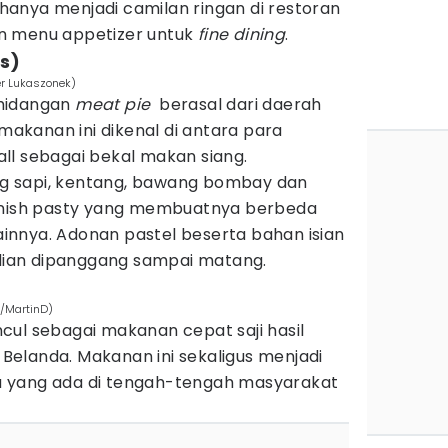
k hanya menjadi camilan ringan di restoran
han menu appetizer untuk
fine dining
.
is)
er Lukaszonek)
 hidangan
meat pie
berasal dari daerah
 makanan ini dikenal di antara para
ll sebagai bekal makan siang.
 sapi, kentang, bawang bombay dan
ornish pasty yang membuatnya berbeda
lainnya. Adonan pastel beserta bahan isian
ian dipanggang sampai matang.
/MartinD)
cul sebagai makanan cepat saji hasil
i Belanda. Makanan ini sekaligus menjadi
 yang ada di tengah-tengah masyarakat