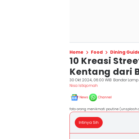
Home
Food
Dining Guid
10 Kreasi Stre
Kentang dari 
30 Okt 2024, 06:00 WIB
Bandar Lam
Nisa Istiqomah
News
Channel
foto orang menikmati poutine (unsplash
Intinya Sih