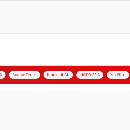
6
Soccer Times
Iklanin di IDN
INSIDENESIA
Yuk Pilih !