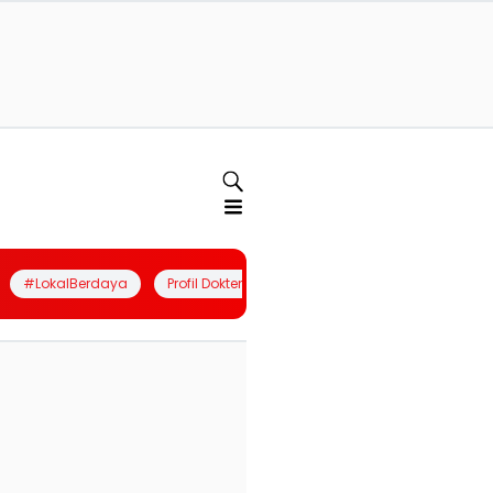
#LokalBerdaya
Profil Dokter
Quiz
Join Community