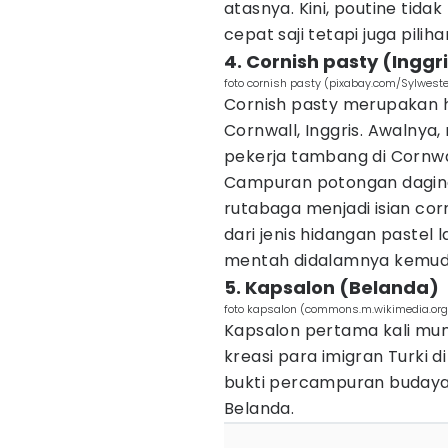
atasnya. Kini, poutine tida
cepat saji tetapi juga pili
4. Cornish pasty (Inggr
foto cornish pasty (pixabay.com/Sylwest
Cornish pasty merupakan
Cornwall, Inggris. Awalnya,
pekerja tambang di Cornwa
Campuran potongan daging
rutabaga menjadi isian c
dari jenis hidangan pastel 
mentah didalamnya kemud
5. Kapsalon (Belanda)
foto kapsalon (commons.m.wikimedia.org
Kapsalon pertama kali mun
kreasi para imigran Turki d
bukti percampuran budaya
Belanda.