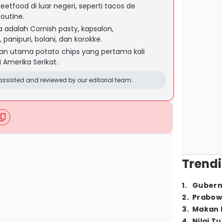
eetfood di luar negeri, seperti tacos de
outine.
 adalah Cornish pasty, kapsalon,
panipuri, bolani, dan korokke.
an utama potato chips yang pertama kali
 Amerika Serikat.
ssisted and reviewed by our editorial team.
Trendi
1
.
Gubern
2
.
Prabow
3
.
Makan B
4
.
Nilai T