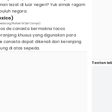
anan lezat di luar negeri? Yuk simak ragam
epuluh negara.
exico)
edia.org/Rafael M.Del Campo)
cos de canasta bermakna tacos
eranjang khusus yang digunakan para
de canasta dapat dikenali dari keranjang
ung di atas sepeda.
Tonton leb