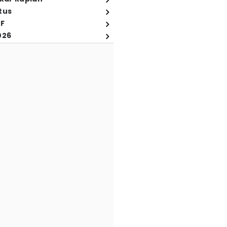
tus
FF
026