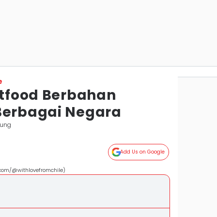
e
etfood Berbahan
Berbagai Negara
pung
Add Us on Google
.com/@withlovefromchile)