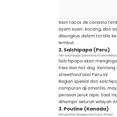
Isian tacos de canasta ter
ayam suwir, kacang, dan s
dibungkus dalam tortilla k
lembut.
2. Salchipapa (Peru)
foto salchipapa (commons.m.wikimedia.o
Salchipapa akan menginga
fries dan hot dog. Kentang
streetfood
asal Peru ini.
Bagian spesial dari salchi
campuran aji amarillo, ma
perasan jeruk nipis. Saat 
dihampir seluruh wilayah A
3. Poutine (Kanada)
foto poutine (pixabay.com/Larry White)