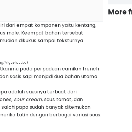
More 
diri dari empat komponen yaitu kentang,
aus mole. Keempat bahan tersebut
emudian dikukus sampai teksturnya
rg/Migueltautiva)
tkanmu pada perpaduan camilan french
 dan sosis sapi menjadi dua bahan utama
papa adalah sausnya terbuat dari
yones,
sour cream
, saus tomat, dan
ini, salchipapa sudah banyak ditemukan
merika Latin dengan berbagai variasi saus.