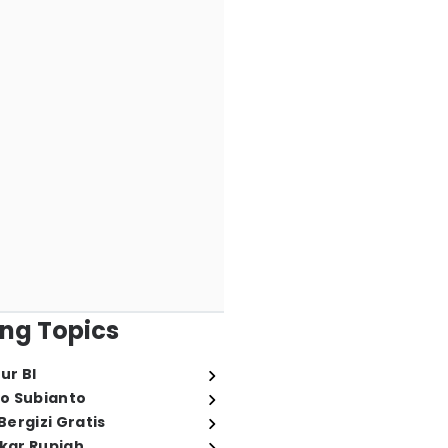
ng Topics
ur BI
o Subianto
ergizi Gratis
ukar Rupiah